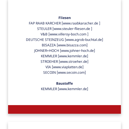
Fliesen
FAP RAAB KARCHER [www.raabkaracher.de ]
STEULER [www.steuler-fliesen.de ]
V&B [www.villeroy-boch.com ]
DEUTSCHE STEINZEUG [www.agrob-buchtal.de]
BISAZZA [www.bisazza.com]
JOHNER+HOCH [www.johner-hoch.de]
KEMMLER [www.kemmler.de]
STROEHER [www.stroeher.de]
VIA [www.viaplatten.de]
SECOIN [www.secoin.com]
Baustoffe
KEMMLER [www.kemmler.de]