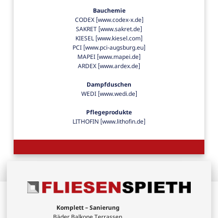
Bauchemie
CODEX [www.codex-x.de]
SAKRET [www.sakret.de]
KIESEL [www.kiesel.com]
PCI [www.pci-augsburg.eu]
MAPEI [www.mapei.de]
ARDEX [www.ardex.de]
Dampfduschen
WEDI [www.wedi.de]
Pflegeprodukte
LITHOFIN [www.lithofin.de]
Komplett – Sanierung
Bäder.Balkone.Terrassen.