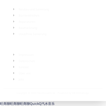
Neubau und Sanierung
Barrierefreiheit
Reparaturen
Bautrocknung
staubfreie Sanierung
Wichtiges
Impressum
Datenschutz
Kontakt
Über uns
Jobs
Copyright © 2023 fliesenspieth.de - Powered by
WE Webdesign
.
旺商聊
旺商聊
旺商聊
QuickQ
汽水音乐