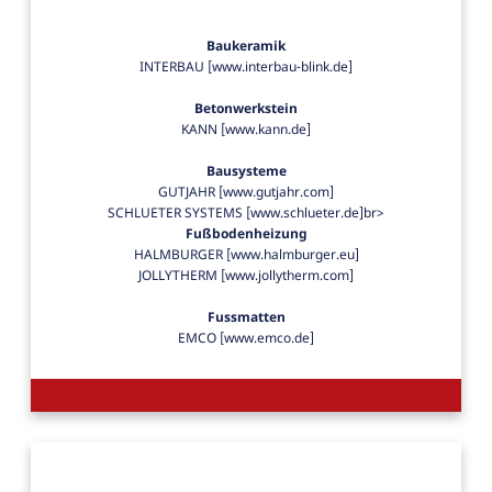
Baukeramik
INTERBAU [www.interbau-blink.de]
Betonwerkstein
KANN [www.kann.de]
Bausysteme
GUTJAHR [www.gutjahr.com]
SCHLUETER SYSTEMS [www.schlueter.de]br>
Fußbodenheizung
HALMBURGER [www.halmburger.eu]
JOLLYTHERM [www.jollytherm.com]
Fussmatten
EMCO [www.emco.de]